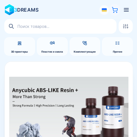
3
DREAMS
Поиск
товаров
3D принтеры
Пластик и смола
Комплектующие
Прочее