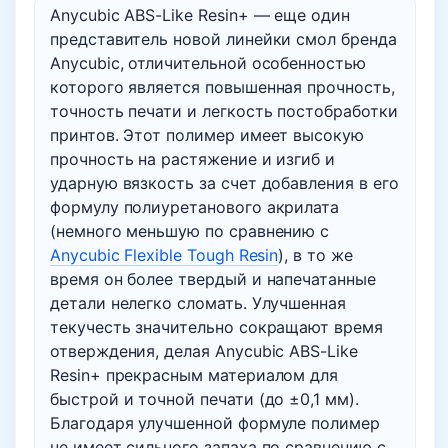
Anycubic ABS-Like Resin+ — еще один
представитель новой линейки смол бренда
Anycubic, отличительной особенностью
которого является повышенная прочность,
точность печати и легкость постобработки
принтов. Этот полимер имеет высокую
прочность на растяжение и изгиб и
ударную вязкость за счет добавления в его
формулу полиуретанового акрилата
(немного меньшую по сравнению с
Anycubic Flexible Tough Resin
), в то же
время он более твердый и напечатанные
детали нелегко сломать. Улучшенная
текучесть значительно сокращают время
отверждения, делая Anycubic ABS-Like
Resin+ прекрасным материалом для
быстрой и точной печати (до ±0,1 мм).
Благодаря улучшенной формуле полимер
не имеет сильного запаха по сравнению с