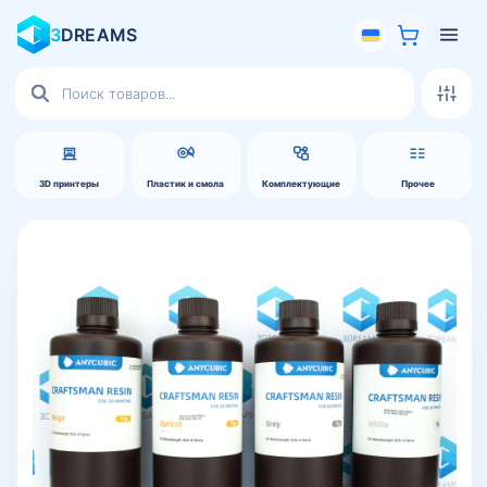
3
DREAMS
Поиск
товаров
3D принтеры
Пластик и смола
Комплектующие
Прочее