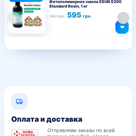
товар
Фотополимерная смола ESUN S200
Standard Resin, 1 кг
имеет
Первоначальная
Текущая
595
несколько
грн.
грн.
745
цена
цена:
вариаций.
составляла
595 грн..
745 грн..
Опции
можно
выбрать
на
странице
товара.
Оплата и доставка
Отправляем заказы по всей