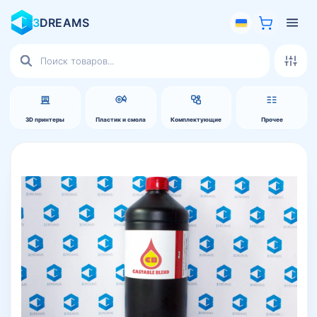
3
DREAMS
Поиск
товаров
3D принтеры
Пластик и смола
Комплектующие
Прочее