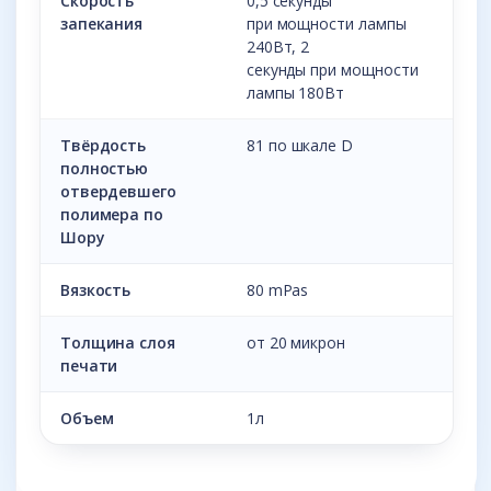
Скорость
0,5 секунды
запекания
при мощности лампы
240Вт, 2
секунды при мощности
лампы 180Вт
Твёрдость
81 по шкале D
полностью
отвердевшего
полимера по
Шору
Вязкость
80 mPas
Толщина слоя
от 20 микрон
печати
Объем
1л