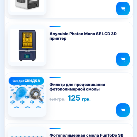
Anycubic Photon Mono SE LCD 3D
принтер
Фильтр для процеживания
фотополимерной смолы
Первоначальная
Текущая
125
грн.
грн.
159
цена
цена:
составляла
125 грн..
159 грн..
Фотополимерная смола FunToDo SB