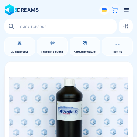
3
DREAMS
Поиск
товаров
3D принтеры
Пластик и смола
Комплектующие
Прочее