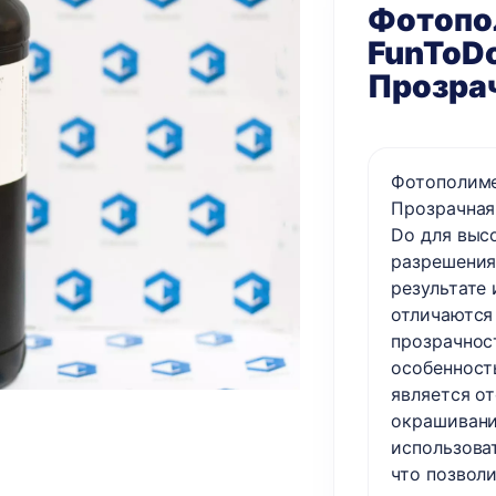
Фотопо
FunToDo
Прозрач
Фотополиме
Прозрачная 
Do для выс
разрешения
результате
отличаются
прозрачнос
особенност
является от
окрашивани
использова
что позвол