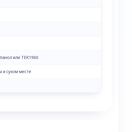
опанол или TEK1960
м и сухом месте