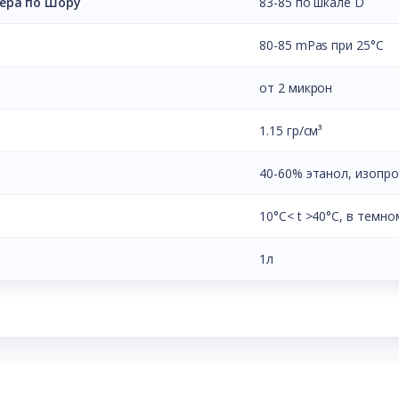
ера по Шору
83-85 по шкале D
80-85 mPas при 25°C
от 2 микрон
1.15 гр/см³
40-60% этанол, изопр
10°C< t >40°C, в темно
1л