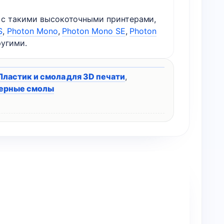
с такими высокоточными принтерами,
S
,
Photon Mono
,
Photon Mono SE
,
Photon
угими.
Пластик и смола для 3D печати
,
ерные смолы