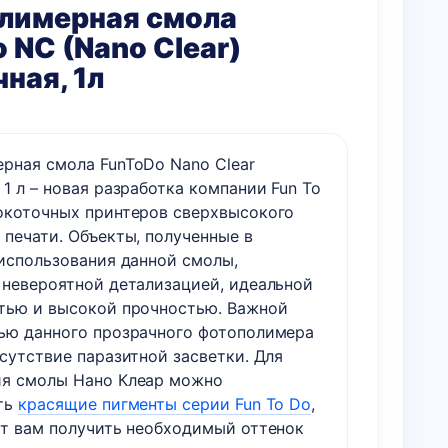
лимерная смола
 NC (Nano Clear)
ная, 1л
рная смола FunToDo Nano Clear
1 л – новая разработка компании Fun To
окоточных принтеров сверхвысокого
 печати. Объекты, полученные в
 использования данной смолы,
 невероятной детализацией, идеальной
тью и высокой прочностью. Важной
ью данного прозрачного фотополимера
сутствие паразитной засветки. Для
я смолы Нано Клеар можно
ть
красящие пигменты серии Fun To Do
,
ит вам получить необходимый оттенок