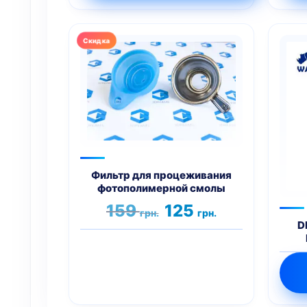
Фильтр для процеживания
фотополимерной смолы
Первоначальная
Текущая
159
125
грн.
грн.
цена
цена:
D
составляла
125 грн..
159 грн..