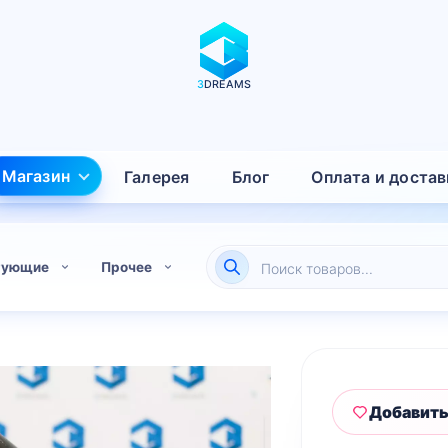
3
DREAMS
Магазин
Галерея
Блог
Оплата и достав
Поиск
тующие
Прочее
товаров
Добавить