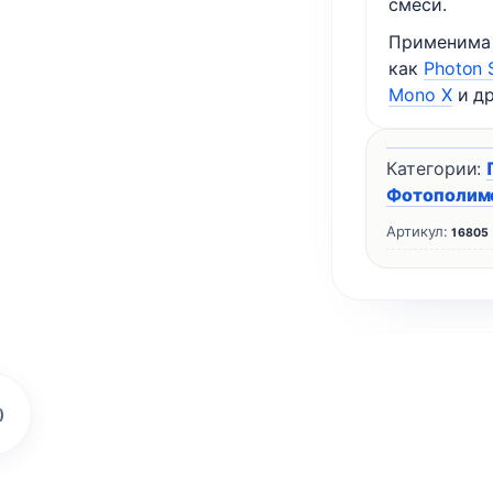
смеси.
Применима 
как
Photon 
Mono X
и др
Категории:
Фотополим
Артикул:
16805
)