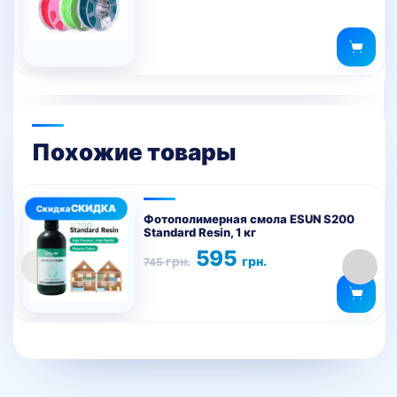
Похожие товары
Этот
товар
Фотополимерная смола ESUN S200
Standard Resin, 1 кг
имеет
Первоначальная
Текущая
595
несколько
грн.
грн.
745
цена
цена:
вариаций.
составляла
595 грн..
745 грн..
Опции
можно
выбрать
на
странице