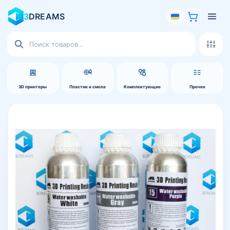
3
DREAMS
Поиск
товаров
3D принтеры
Пластик и смола
Комплектующие
Прочее