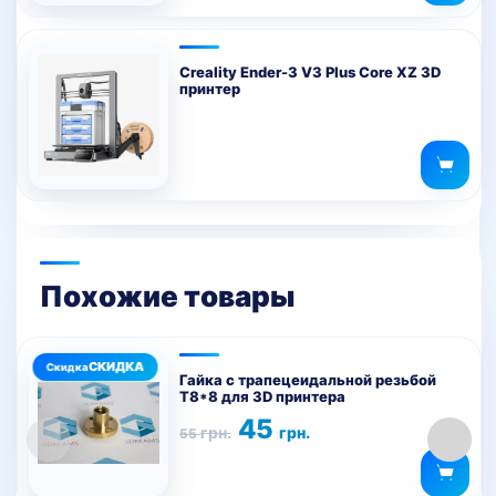
Creality Ender-3 V3 Plus Core XZ 3D
принтер
Похожие товары
Гайка с трапецеидальной резьбой
Т8*8 для 3D принтера
Первоначальная
Текущая
45
грн.
грн.
55
цена
цена:
составляла
45 грн..
55 грн..