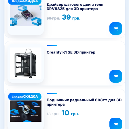
Драйвер шагового двигателя
DRV8825 для 3D принтера
Первоначальная
Текущая
39
грн.
грн.
59
цена
цена:
составляла
39 грн..
59 грн..
Creality K1 SE 3D принтер
Подшипник радиальный 608zz для 3D
принтера
Первоначальная
Текущая
10
грн.
грн.
18
цена
цена:
составляла
10 грн..
18 грн..