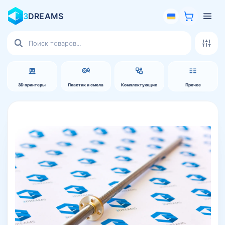
3
DREAMS
Поиск
товаров
3D принтеры
Пластик и смола
Комплектующие
Прочее