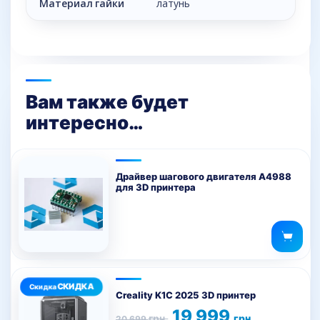
Материал гайки
латунь
Вам также будет
интересно…
Драйвер шагового двигателя А4988
для 3D принтера
Creality K1C 2025 3D принтер
Первоначальная
Текущая
19 999
грн.
грн.
20 699