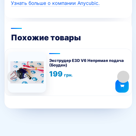
Узнать больше о компании Anycubic.
Похожие товары
Этот
товар
Экструдер E3D V6 Непрямая подача
(Боуден)
имеет
199
несколько
грн.
вариаций.
Опции
можно
выбрать
на
странице
товара.