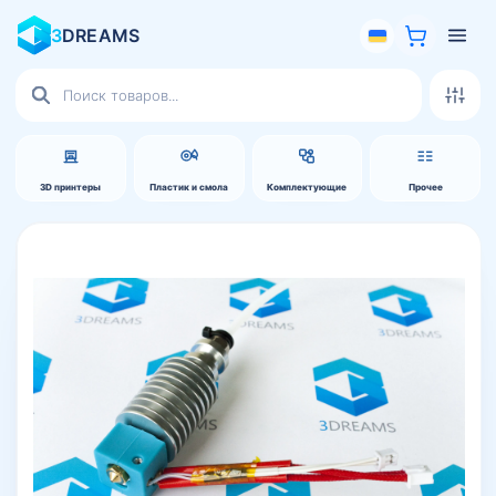
3
DREAMS
Поиск
товаров
3D принтеры
Пластик и смола
Комплектующие
Прочее