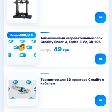
Алюминиевый нагревательный блок
Creality Ender-3, Ender-3 V2, CR-10S
Первоначальная
Текущая
49
грн.
грн.
99
цена
цена:
составляла
49 грн..
99 грн..
Термистор для 3D принтера Creality с
кабелем