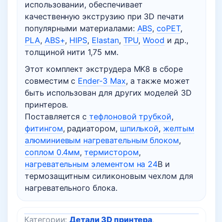
использовании, обеспечивает
качественную экструзию при 3D печати
популярными материалами:
ABS
,
coPET
,
PLA
,
ABS+
,
HIPS
,
Elastan
,
TPU
,
Wood
и др.,
толщиной нити 1,75 мм.
Этот комплект экструдера MK8 в сборе
совместим с
Ender-3 Max
, а также может
быть использован для других моделей 3D
принтеров.
Поставляется с
тефлоновой трубкой
,
фитингом
, радиатором,
шпилькой
,
желтым
алюминиевым нагревательным блоком
,
соплом 0.4мм
,
термистором
,
нагревательным элементом на 24
В и
термозащитным силиконовым чехлом для
нагревательного блока.
Категории:
Детали 3D принтера
,