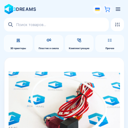
3
DREAMS
Поиск
товаров
3D принтеры
Пластик и смола
Комплектующие
Прочее