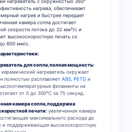
ий нагреватель с окружностью 360°
ффективность нагрева, обеспечивает
омерный нагрев и быстрее передает
иченная камера сопла достигает
ой скорости потока до 32 мм³/с и
ет высокоскоростную печать со
до 600 мм/с.
арактеристики:
реватель для сопла, полная мощность:
керамический нагреватель окружает
Он полностью расплавляет
ABS
,
PETG
и
высокотемпературные филаменты на
стигает от 0 до 300°C за 75 секунд.
нная камера сопла, поддержка
коростной печати:
увеличенная камера
достигающая максимального расхода до
с и поддерживающая высокоскоростную