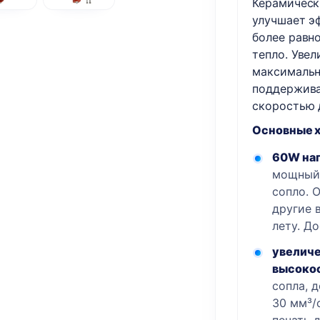
Керамическ
улучшает э
более равн
тепло. Увел
максимальн
поддержива
скоростью 
Основные х
60W наг
мощный 
сопло. 
другие 
лету. До
увеличе
высокос
сопла, 
30 мм³/