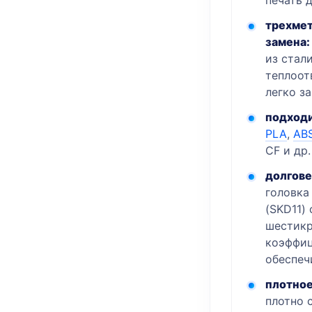
печать 
трехмет
замена:
из стал
теплоот
легко з
подходи
PLA
,
AB
CF и др.
долгове
головка
(SKD11)
шестикр
коэффиц
обеспеч
плотное
плотно 