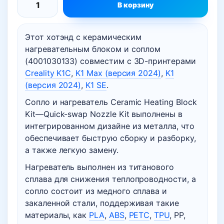
999 грн..
В корзину
Количество
товара
Этот хотэнд с керамическим
Хотэнд
нагревательным блоком и соплом
(hotend)
(4001030133) совместим с 3D-принтерами
для
Creality K1C
,
K1 Max (версия 2024)
,
K1
Creality
(версия 2024)
,
K1 SE
.
K1C,
Сопло и нагреватель Ceramic Heating Block
K1
Kit—Quick-swap Nozzle Kit выполнены в
SE,
интегрированном дизайне из металла, что
K1
обеспечивает быструю сборку и разборку,
Max
а также легкую замену.
Quick-
Нагреватель выполнен из титанового
swap
сплава для снижения теплопроводности, а
керамический
сопло состоит из медного сплава и
закаленной стали, поддерживая такие
материалы, как
PLA
,
ABS
,
PETC
,
TPU
, PP,