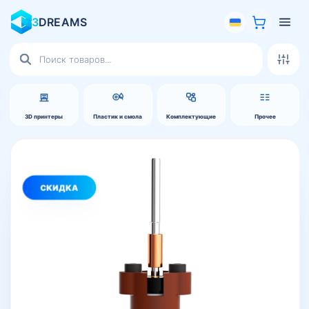
3
DREAMS
Поиск
товаров
3D принтеры
Пластик и смола
Комплектующие
Прочее