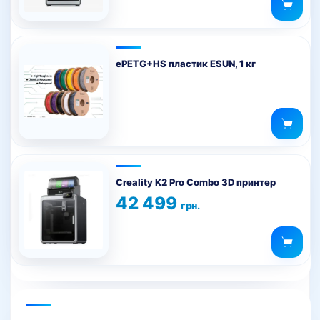
Оценка
599 грн..
5.00
из 5
ePETG+HS пластик ESUN, 1 кг
Creality K2 Pro Combo 3D принтер
42 499
грн.