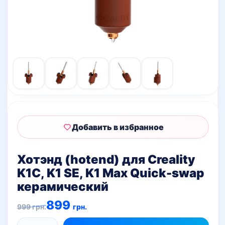
Добавить в избранное
Хотэнд (hotend) для Creality
K1C, K1 SE, K1 Max Quick-swap
керамический
Первоначальная
Текущая
899
999
грн.
грн.
цена
цена:
составляла
899 грн..