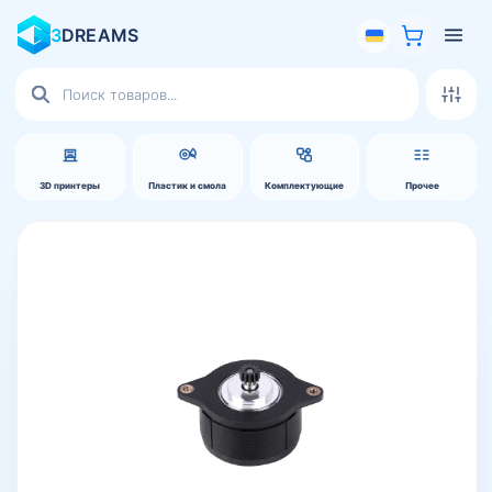
3
DREAMS
Поиск
товаров
3D принтеры
Пластик и смола
Комплектующие
Прочее