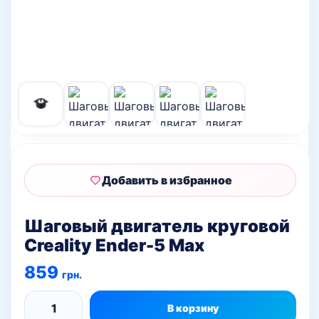
Добавить в избранное
Шаговый двигатель круговой
Creality Ender-5 Max
859
грн.
В корзину
Количество