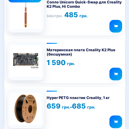
товар
Сопло Unicorn Quick-Swap для Creality
K2 Plus, Hi Combo
имеет
Первоначальная
Текущая
485
несколько
грн.
грн.
590
цена
цена:
вариаций.
составляла
485 грн..
590 грн..
Опции
можно
выбрать
на
Материнская плата Creality K2 Plus
(бесшумная)
странице
1 590
товара.
грн.
Этот
товар
Hyper PETG пластик Creality, 1 кг
имеет
Диапазон
659
685
–
грн.
грн.
цен:
несколько
659 грн.
вариаций.
–
685 грн.
Опции