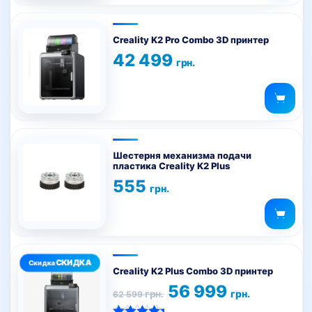
можно
выбрать
на
Creality K2 Pro Combo 3D принтер
странице
42 499
грн.
товара.
Шестерня механизма подачи
пластика Creality K2 Plus
555
грн.
Creality K2 Plus Combo 3D принтер
Первоначальная
Текущая
56 999
грн.
грн.
62 599
цена
цена:
составляла
56