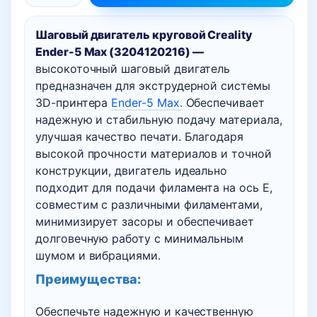
товара
Шаговый двигатель круговой Creality
Шаговый
Ender-5 Max (3204120216) —
двигатель
высокоточный шаговый двигатель
круговой
предназначен для экструдерной системы
Creality
3D-принтера
Ender-5 Max.
Обеспечивает
Ender-
надежную и стабильную подачу материала,
5
улучшая качество печати. Благодаря
Max
высокой прочности материалов и точной
конструкции, двигатель идеально
подходит для подачи филамента на ось E,
совместим с различными филаментами,
минимизирует засоры и обеспечивает
долговечную работу с минимальным
шумом и вибрациями.
Преимущества:
Обеспечьте надежную и качественную