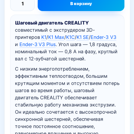
В корзину
Количество
товара
Шаговый двигатель CREALITY
Шаговый
совместимый с экструдером 3D-
двигатель
принтеров
K1
/
K1 Max
/
K1C
/
K1 SE
/
Ender-3 V3
круговой
и
Ender-3 V3 Plus
. Угол шага — 1,8 градуса,
Creality
номинальный ток — 0,8 А на фазу, круглый
K1,
вал с 12-зубчатой шестерней.
K1
С низким энергопотреблением,
Max,
эффективным теплоотводом, большим
K1C,
крутящим моментом и отсутствием потерь
Ender
шагов во время работы, шаговый
3
двигатель CREALITY обеспечивает
V3
стабильную работу механизма экструзии.
Он идеально сочетается с высокопрочной
синхронной шестерней, обеспечивая
точное постоянное соотношение,
равномерное вращение и высокую