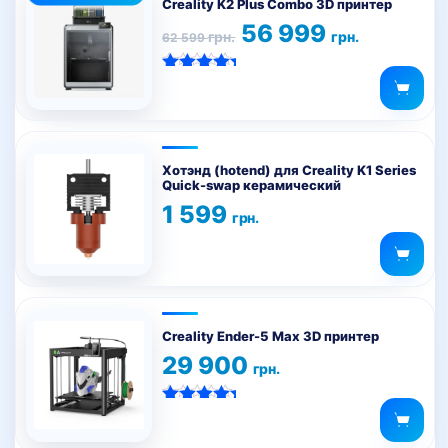
Creality K2 Plus Combo 3D принтер
Первоначальная
Текущая
56 999
грн.
грн.
62 599
цена
цена:
составляла
56
62
999 грн..
Оценка
599 грн..
5.00
из 5
Хотэнд (hotend) для Creality K1 Series
Quick-swap керамический
1 599
грн.
Creality Ender-5 Max 3D принтер
29 900
грн.
Оценка
5.00