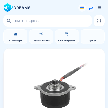
3
DREAMS
Поиск
товаров
3D принтеры
Пластик и смола
Комплектующие
Прочее