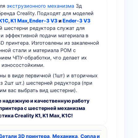
для
экструзионного механизма
3д
механизма
ренда Creality. Подходят для моделей
подачи
K1C
,
K1 Max
,
Ender-3 V3
и
Ender-3 V3
пластика
ый шестерни редуктора служат для
Creality
 и эффективной подачи материала в
K1,
3D принтера. Изготовлены из закаленной
K1
нной стали и материала POM с
Max,
нием ЧПУ-обработки, что делает их
K1C
 износостойкими.
ны в виде первичной (1шт) и вторичных
з 2шт шт.) шестерней редуктора (при
им вас выбрать вид шестерни).
 надежную и качественную работу
принтера с шестерней механизма
тика Creality K1, K1 Max, K1C!
Детали 3D принтера
,
Механика
,
Сопла и