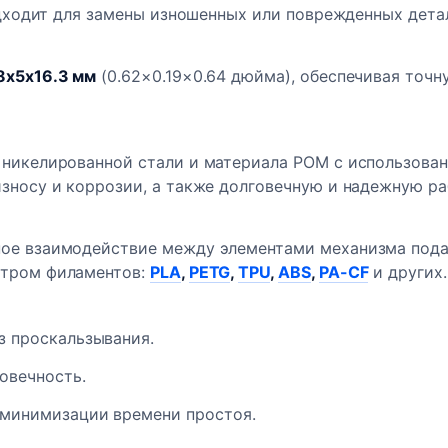
дходит для замены изношенных или поврежденных дета
8x5x16.3 мм
(0.62×0.19×0.64 дюйма), обеспечивая точн
 никелированной стали и материала POM с использова
износу и коррозии, а также долговечную и надежную р
ое взаимодействие между элементами механизма подач
ктром филаментов:
PLA
,
PETG
,
TPU
,
ABS
,
PA-CF
и других.
з проскальзывания.
овечность.
 минимизации времени простоя.