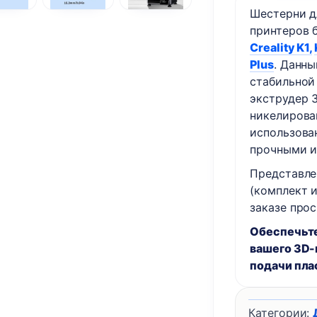
Шестерни 
принтеров б
Creality K1,
Plus
. Данн
стабильной
экструдер 
никелирова
использова
прочными и
Представле
(комплект и
заказе прос
Обеспечьте
вашего 3D-
подачи плас
Категории: