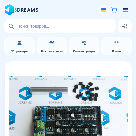
3
DREAMS
Поиск
товаров
3D принтеры
Пластик и смола
Комплектующие
Прочее