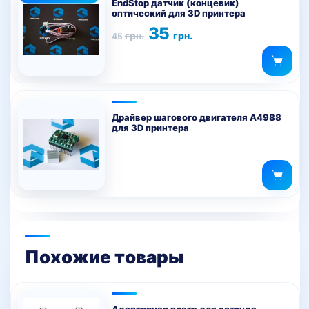
EndStop датчик (концевик)
оптический для 3D принтера
Первоначальная
Текущая
35
грн.
грн.
45
цена
цена:
составляла
35 грн..
45 грн..
Драйвер шагового двигателя А4988
для 3D принтера
Похожие товары