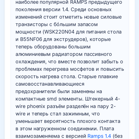
наиболее популярной RAMPS предыдущего
поколения версии 1.4. Среди основных
изменений стоит отметить новые силовые
транзисторы с бóльшим запасом
мощности (WSK220N04 для питания стола
и B55NF06 для экструдеров), которые
теперь оборудованы большим
алюминиевым радиатором пассивного
охлаждения, что вместе позволит забыть о
проблемах перегрева мосфетов и повысить
скорость нагрева стола. Старые плавкие
самовосстанавливающиеся
предохранители были заменены на
компактные smd элементы. Штекерный 4-
wire phoenix разъём разделён на пару 2-
wire и теперь стал зажимным, что
уменьшает вероятность плохого контакта
в этом нагруженном соединении. Плата
взаимозаменяема с версией
Ramps 1.4
(без