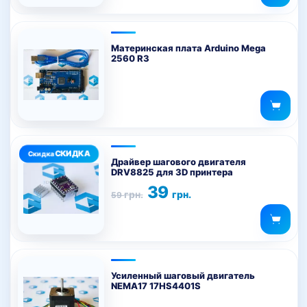
Материнская плата Arduino Mega
2560 R3
Драйвер шагового двигателя
DRV8825 для 3D принтера
Первоначальная
Текущая
39
грн.
грн.
59
цена
цена:
составляла
39 грн..
59 грн..
Усиленный шаговый двигатель
NEMA17 17HS4401S