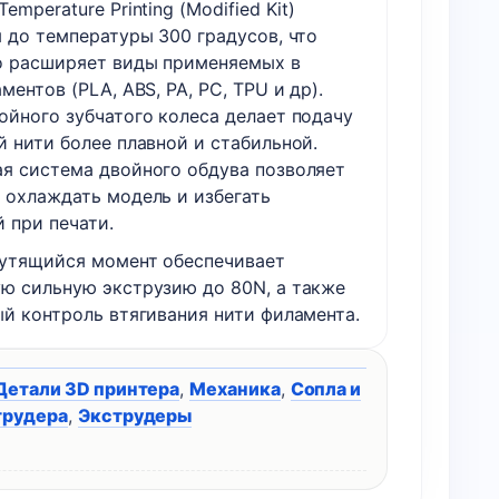
emperature Printing (Modified Kit)
я до температуры 300 градусов, что
о расширяет виды применяемых в
ментов (PLA, ABS, PA, PC, TPU и др).
ойного зубчатого колеса делает подачу
й нити более плавной и стабильной.
я система двойного обдува позволяет
 охлаждать модель и избегать
 при печати.
утящийся момент обеспечивает
ю сильную экструзию до 80N, а также
ый контроль втягивания нити филамента.
Детали 3D принтера
,
Механика
,
Сопла и
трудера
,
Экструдеры