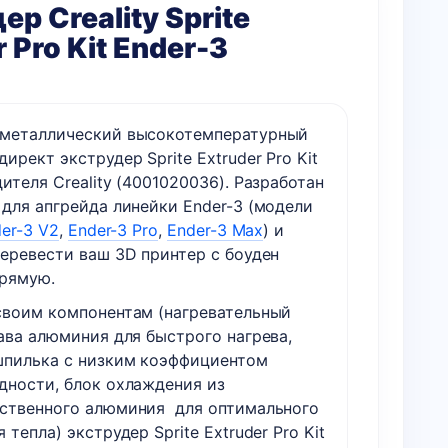
ер Creality Sprite
 Pro Kit Ender-3
металлический высокотемпературный
ирект экструдер Sprite Extruder Pro Kit
ителя Creality (4001020036). Разработан
 для апгрейда линейки Ender-3 (модели
er-3 V2
,
Ender-3 Pro
,
Ender-3 Max
) и
перевести ваш 3D принтер с боуден
прямую.
своим компонентам (нагревательный
ава алюминия для быстрого нагрева,
шпилька с низким коэффициентом
дности, блок охлаждения из
ственного алюминия для оптимального
 тепла) экструдер Sprite Extruder Pro Kit