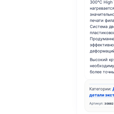
300℃ High T
нагреваетс
значительн
печати фила
Система дв
пластиково
Продуманна
эффективно
деформаций
Высокий кр
необходиму
более точн
Категории:
детали экс
Артикул:
30882