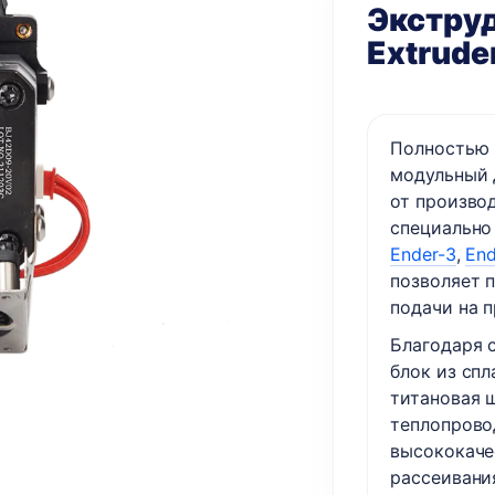
Экструд
Extruder
Полностью 
модульный д
от производ
специально
Ender-3
,
End
позволяет 
подачи на 
Благодаря 
блок из спл
титановая 
теплопрово
высококаче
рассеивания