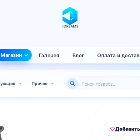
3
DREAMS
Магазин
Галерея
Блог
Оплата и достав
Поиск
тующие
Прочее
товаров
Добавить