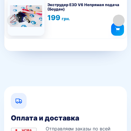
товар
Экструдер E3D V6 Непрямая подача
(Боуден)
имеет
199
несколько
грн.
вариаций.
Опции
можно
выбрать
на
странице
товара.
Оплата и доставка
Отправляем заказы по всей