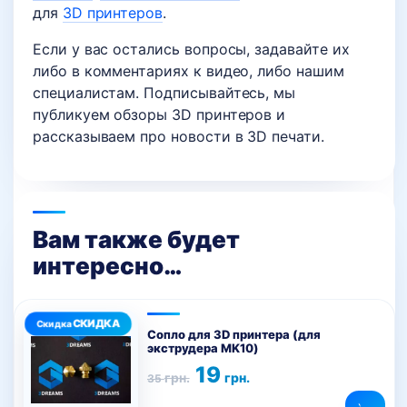
для
3D принтеров
.
Если у вас остались вопросы, задавайте их
либо в комментариях к видео, либо нашим
специалистам. Подписывайтесь, мы
публикуем обзоры 3D принтеров и
рассказываем про новости в 3D печати.
Вам также будет
интересно…
Этот
товар
Сопло для 3D принтера (для
экструдера MK10)
имеет
Первоначальная
Текущая
19
несколько
грн.
грн.
35
цена
цена:
вариаций.
составляла
19 грн..