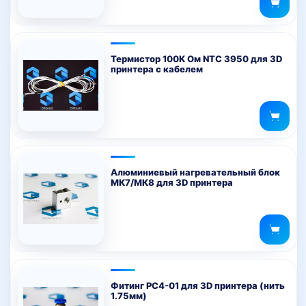
35 грн..
Опции
можно
выбрать
на
Термистор 100K Ом NTC 3950 для 3D
принтера с кабелем
странице
товара.
Алюминиевый нагревательный блок
МК7/МК8 для 3D принтера
Фитинг PC4-01 для 3D принтера (нить
1.75мм)