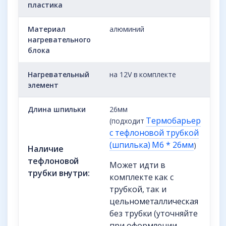
пластика
Материал
алюминий
нагревательного
блока
Нагревательный
на 12V в комплекте
элемент
Длина шпильки
26мм
Термобарьер
(подходит
с тефлоновой трубкой
(шпилька) M6 * 26мм
)
Наличие
тефлоновой
Может идти в
трубки внутри:
комплекте как с
трубкой, так и
цельнометаллическая
без трубки (уточняйте
при оформлении