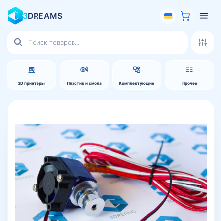
3
DREAMS
Поиск
товаров
3D принтеры
Пластик и смола
Комплектующие
Прочее