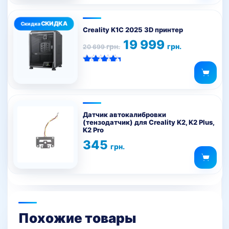
Creality K1C 2025 3D принтер
Первоначальная
Текущая
19 999
грн.
грн.
20 699
цена
цена:
составляла
19
20
999 грн..
Оценка
699 грн..
5.00
из 5
Датчик автокалибровки
(тензодатчик) для Creality K2, K2 Plus,
K2 Pro
345
грн.
Похожие товары