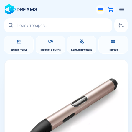
3
DREAMS
Поиск
товаров
3D принтеры
Пластик и смола
Комплектующие
Прочее