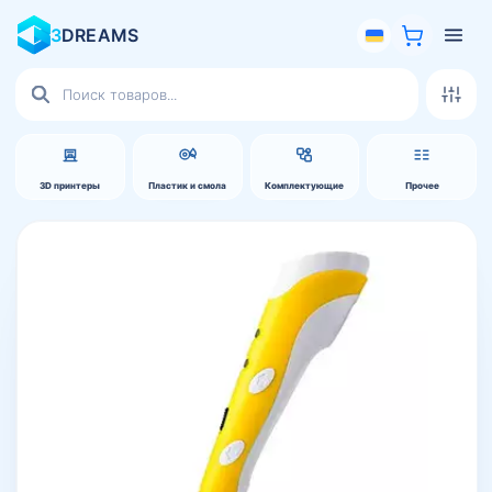
3
DREAMS
Поиск
товаров
3D принтеры
Пластик и смола
Комплектующие
Прочее