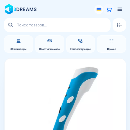
3
DREAMS
Поиск
товаров
3D принтеры
Пластик и смола
Комплектующие
Прочее