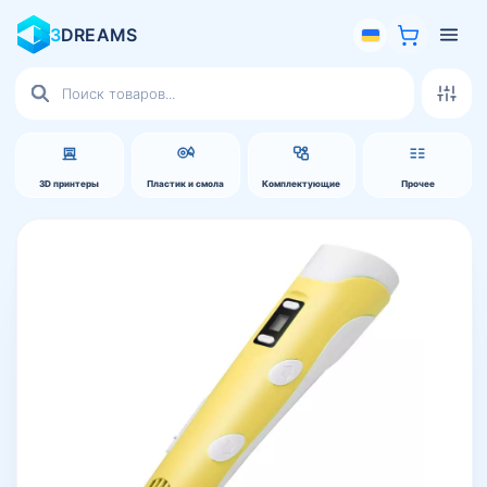
3
DREAMS
Поиск
товаров
3D принтеры
Пластик и смола
Комплектующие
Прочее