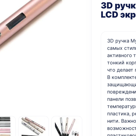
3D ручк
LCD эк
3D ручка M
самых стил
активного 
тонкий корп
что делает
В комплект
защищающий
повреждени
панели поз
температур
пластика, 
нити. Важн
возможност
пластиково