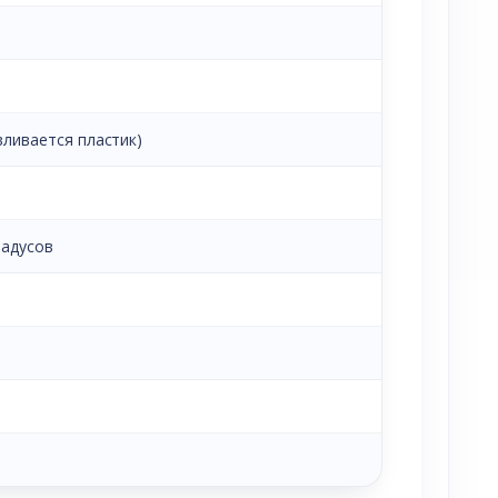
вливается пластик)
радусов
)