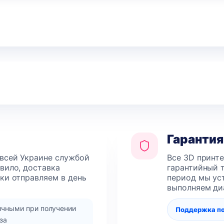
Гарантия
 всей Украине службой
Все 3D принт
авило, доставка
гарантийный т
лки отправляем в день
период мы уст
выполняем ди
ичными при получении
Поддержка п
за