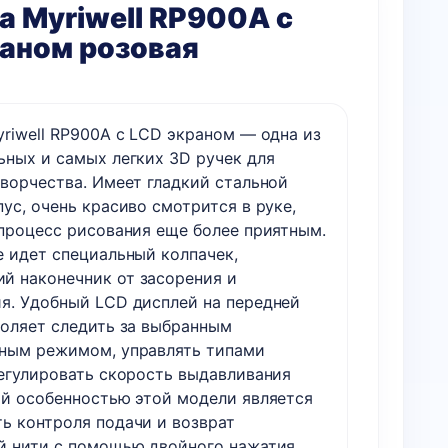
а Myriwell RP900A с
раном розовая
yriwell RP900A с LCD экраном — одна из
ьных и самых легких 3D ручек для
творчества. Имеет гладкий стальной
ус, очень красиво смотрится в руке,
 процесс рисования еще более приятным.
е идет специальный колпачек,
 наконечник от засорения и
я. Удобный LCD дисплей на передней
воляет следить за выбранным
ным режимом, управлять типами
регулировать скорость выдавливания
ой особенностью этой модели является
ь контроля подачи и возврат
й нити с помощью двойного нажатия.