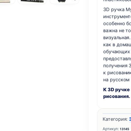
3D ручка M
инструмент
особенно б
важна не т
визуальная
как в домаш
обучающих 
предоставл
получения 
к рисовани
на русском 
К 3D ручке
рисования.
Категория:
Артикул:
13145