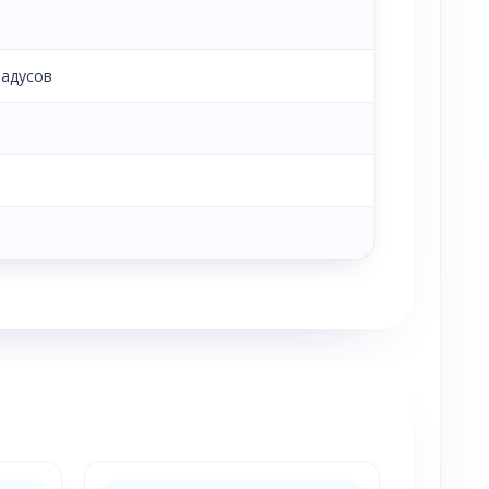
радусов
)