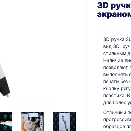
3D ручк
экрано
3D ручка S
вид 3D руче
стильным д
Наличие ди
позволяют 
выполнять 
печати без
кнопку рег
пластика. 
для более у
Отличный п
прогрессив
образцов п