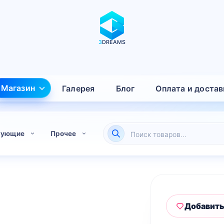
3
DREAMS
Магазин
Галерея
Блог
Оплата и достав
Поиск
тующие
Прочее
товаров
Добавить