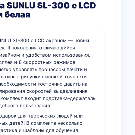
а SUNLU SL-300 с LCD
м белая
UNLU SL-300 с LCD экраном — новый
к III поколения, отличающийся
изайном и удобством использования.
сплея и 8 скоростных режимов
легко управлять процессом печати и
сложные рисунки высокой точности
 необходимости постоянно давить на
улирования скоростей выдавливания
В комплект входит подставка-держатель
добного пользования.
одарок для творческих людей или
ных детей! В комплекте несколько
ластика и шаблоны для обучения