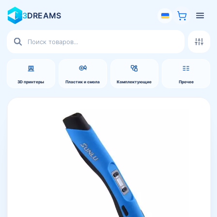
3
DREAMS
Поиск
товаров
3D принтеры
Пластик и смола
Комплектующие
Прочее