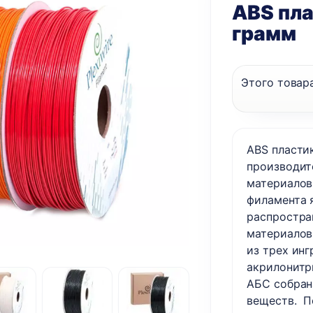
ABS пла
грамм
Этого товара
ABS пластик
производит
материалов 
филамента 
распростра
материалов
из трех инг
акрилонитр
АБС собрана
веществ. П