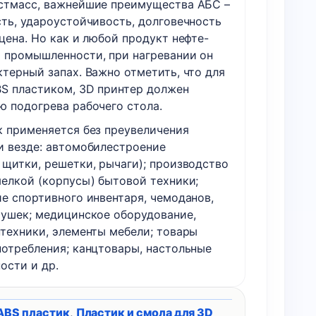
стмасс, важнейшие преимущества АБС –
сть, удароустойчивость, долговечность
цена. Но как и любой продукт нефте-
 промышленности, при нагревании он
терный запах. Важно отметить, что для
BS пластиком, 3D принтер должен
ю подогрева рабочего стола.
к применяется без преувеличения
и везде: автомобилестроение
 щитки, решетки, рычаги); производство
мелкой (корпусы) бытовой техники;
ие спортивного инвентаря, чемоданов,
рушек; медицинское оборудование,
нтехники, элементы мебели; товары
потребления; канцтовары, настольные
ости и др.
ABS пластик
,
Пластик и смола для 3D