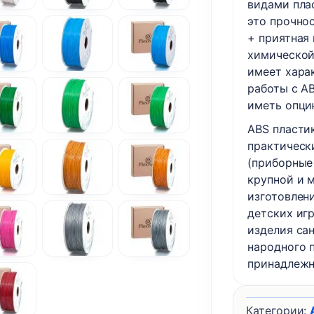
видами пла
это прочно
+ приятная 
химической
имеет харак
работы с A
иметь опци
ABS пласти
практическ
(приборные
крупной и 
изготовлен
детских иг
изделия са
народного 
принадлежн
Категории: