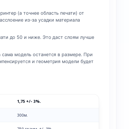
интер (а точнее область печати) от
расслоение из-за усадки материала
ати до 50 и ниже. Это даст слоям лучше
а сама модель останется в размере. При
мпенсируется и геометрия модели будет
1,75 +/- 3%.
300м.
750 грамм +/- 3%.