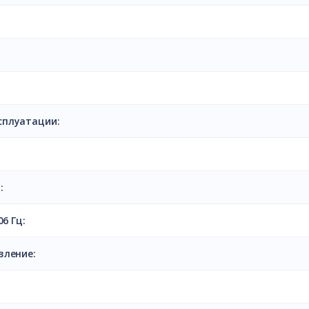
сплуатации:
:
6 Гц:
вление: