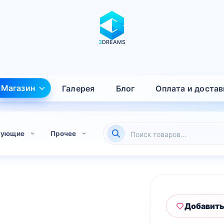
3
DREAMS
Магазин
Галерея
Блог
Оплата и достав
Поиск
тующие
Прочее
товаров
Добавить