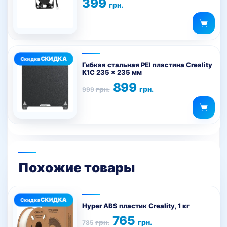
399
грн.
Гибкая стальная PEI пластина Creality
K1C 235 x 235 мм
Первоначальная
Текущая
899
грн.
грн.
999
цена
цена:
составляла
899 грн..
999 грн..
Похожие товары
Этот
товар
Hyper ABS пластик Creality, 1 кг
имеет
Первоначальная
Текущая
765
грн.
грн.
785
цена
цена: