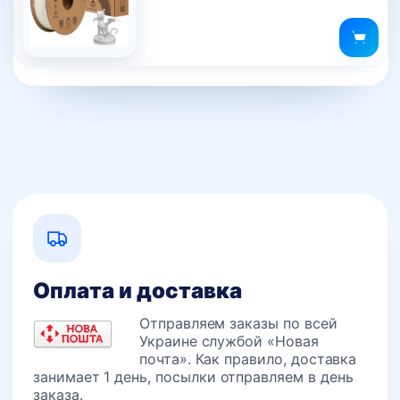
несколько
составляла
765 грн..
вариаций.
785 грн..
Опции
можно
выбрать
на
странице
товара.
Оплата и доставка
Отправляем заказы по всей
Украине службой «Новая
почта». Как правило, доставка
занимает 1 день, посылки отправляем в день
заказа.