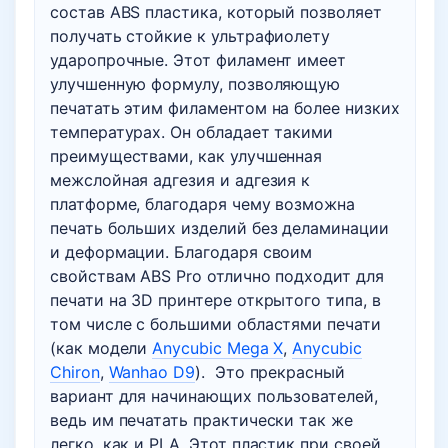
состав ABS пластика, который позволяет
получать стойкие к ультрафиолету
ударопрочные. Этот филамент имеет
улучшенную формулу, позволяющую
печатать этим филаментом на более низких
температурах. Он обладает такими
преимуществами, как улучшенная
межслойная адгезия и адгезия к
платформе, благодаря чему возможна
печать больших изделий без деламинации
и деформации. Благодаря своим
свойствам ABS Pro отлично подходит для
печати на 3D принтере открытого типа, в
том числе с большими областями печати
(как модели
Anycubic Mega X
,
Anycubic
Chiron
,
Wanhao D9
). Это прекрасный
вариант для начинающих пользователей,
ведь им печатать практически так же
легко, как и PLA. Этот пластик при своей