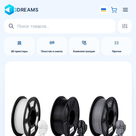
3
DREAMS
Поиск
товаров
3D принтеры
Пластик и смола
Комплектующие
Прочее