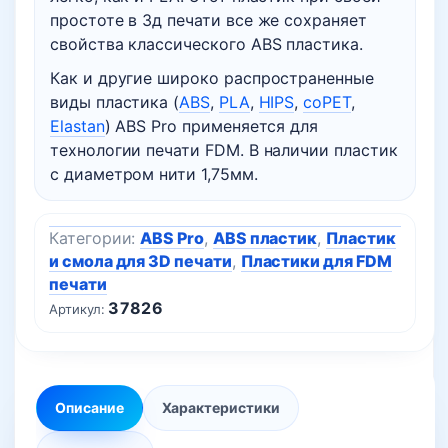
простоте в 3д печати все же сохраняет
свойства классического ABS пластика.
Как и другие широко распространенные
виды пластика (
ABS
,
PLA
,
HIPS
,
coPET
,
Elastan
) ABS Pro применяется для
технологии печати FDM. В наличии пластик
с диаметром нити 1,75мм.
Категории:
ABS Pro
,
ABS пластик
,
Пластик
и смола для 3D печати
,
Пластики для FDM
печати
37826
Артикул:
Описание
Характеристики