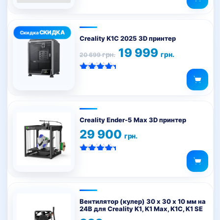
1
249 грн..
Опции
749 грн..
можно
выбрать
на
Creality K1C 2025 3D принтер
странице
Первоначальная
Текущая
19 999
грн.
грн.
20 699
цена
цена:
товара.
составляла
19
20
999 грн..
Оценка
699 грн..
5.00
из 5
Creality Ender-5 Max 3D принтер
29 900
грн.
Оценка
5.00
из 5
Вентилятор (кулер) 30 x 30 х 10 мм на
24В для Creality K1, K1 Max, K1C, K1 SE