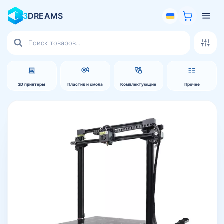
3
DREAMS
Поиск
товаров
3D принтеры
Пластик и смола
Комплектующие
Прочее