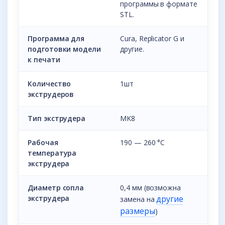
программы в формате
STL.
Программа для
Cura, Replicator G и
подготовки модели
другие.
к печати
Количество
1шт
экструдеров
Тип экструдера
MK8
Рабочая
190 — 260 °С
температура
экструдера
Диаметр сопла
0,4 мм (возможна
экструдера
другие
замена на
размеры
)