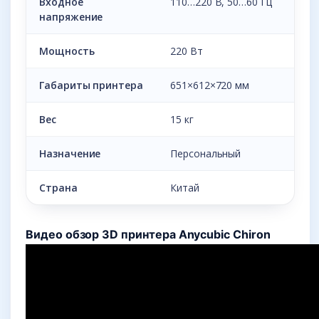
Входное
110…220 В, 50…60 Гц
напряжение
Мощность
220 Вт
Габариты принтера
651×612×720 мм
Вес
15 кг
Назначение
Персональный
Страна
Китай
Видео обзор 3D принтера Anycubic Chiron