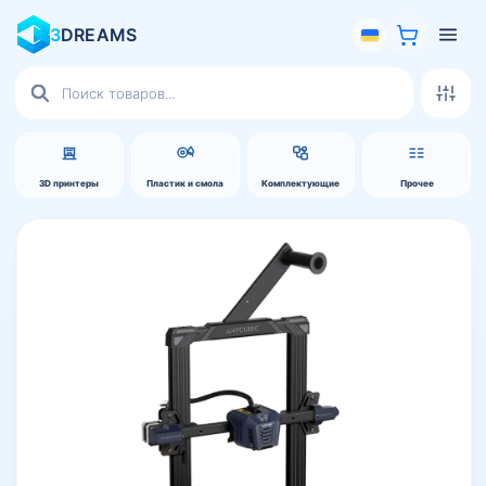
3
DREAMS
Поиск
товаров
3D принтеры
Пластик и смола
Комплектующие
Прочее