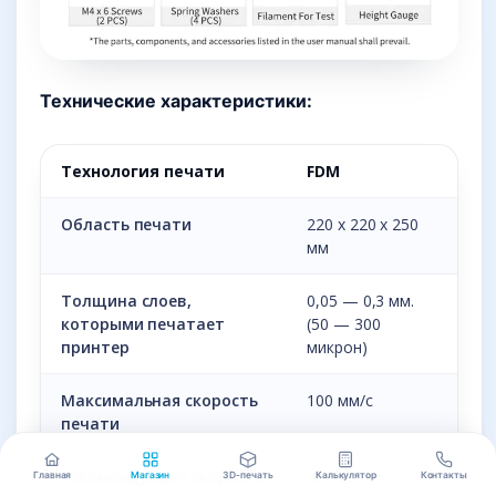
Технические характеристики:
Технология печати
FDM
Область печати
220 x 220 x 250
мм
Толщина слоев,
0,05 — 0,3 мм.
которыми печатает
(50 — 300
принтер
микрон)
Максимальная скорость
100 мм/с
печати
Рекомендуемая скорость
60 мм/с
Главная
Магазин
3D-печать
Калькулятор
Контакты