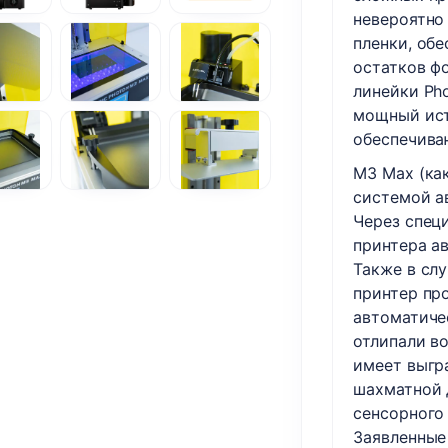
невероятно 
пленки, об
остатков ф
линейки Ph
мощный исто
обеспечива
M3 Max (как
системой а
Через спец
принтера а
Также в слу
принтер пр
автоматиче
отлипали в
имеет выгр
шахматной 
сенсорного
Заявленные