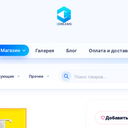
3
DREAMS
Магазин
Галерея
Блог
Оплата и достав
Поиск
тующие
Прочее
товаров
Добавить