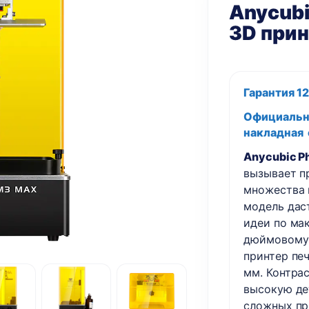
Anycubi
3D при
Гарантия 1
Официальны
накладная
Anycubic P
вызывает п
множества 
модель дас
идеи по ма
дюймовому 
принтер печ
мм. Контра
высокую де
сложных пр