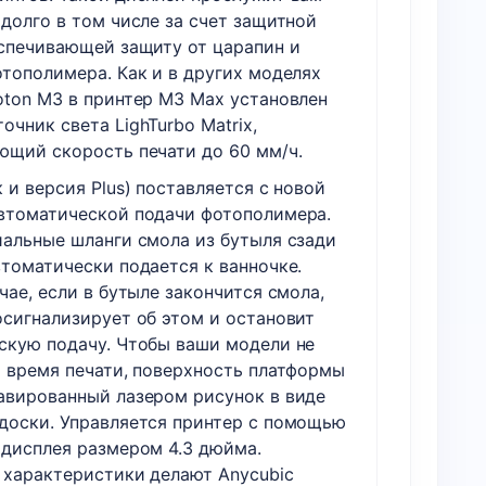
долго в том числе за счет защитной
еспечивающей защиту от царапин и
отополимера. Как и в других моделях
oton M3 в принтер M3 Max установлен
чник света LighTurbo Matrix,
ющий скорость печати до 60 мм/ч.
 и версия Plus) поставляется с новой
втоматической подачи фотополимера.
иальные шланги смола из бутыля сзади
втоматически подается к ванночке.
чае, если в бутыле закончится смола,
осигнализирует об этом и остановит
скую подачу. Чтобы ваши модели не
о время печати, поверхность платформы
авированный лазером рисунок в виде
доски. Управляется принтер с помощью
 дисплея размером 4.3 дюйма.
 характеристики делают Anycubic