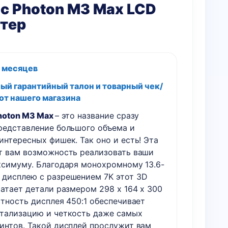
c Photon M3 Max LCD
нтер
2 месяцев
й гарантийный талон и товарный чек/
от нашего магазина
hoton M3 Max
– это название сразу
редставление большого объема и
интересных фишек. Так оно и есть! Эта
т вам возможность реализовать ваши
ксимуму. Благодаря монохромному 13.6-
дисплею с разрешением 7K этот 3D
атает детали размером 298 x 164 x 300
стность дисплея 450:1 обеспечивает
тализацию и четкость даже самых
интов. Такой дисплей прослужит вам