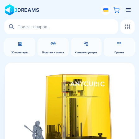
3
DREAMS
Поиск
товаров
3D принтеры
Пластик и смола
Комплектующие
Прочее