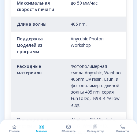
Максимальная
до 50 мм/час
скорость печати
Длина волны
405 nm,
Поддержка
Anycubic Photon
моделей из
Workshop
программ
Расходные
Фотополимерная
материалы
смола Anycubic, Wanhao
405nm UV resin, Esun, и
фотополимер с длиной
волны 405 nm: серия
FunToDo, B9R-4-Yellow
и др.
Операционные
Windows XP, Win Vista,
системы
Win7, Win8, Win10,
Linux, MacOS
Главная
Магазин
3D-печать
Калькулятор
Контакты