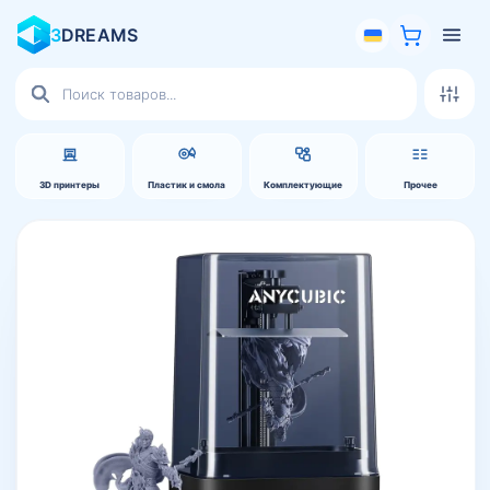
3
DREAMS
Поиск
товаров
3D принтеры
Пластик и смола
Комплектующие
Прочее