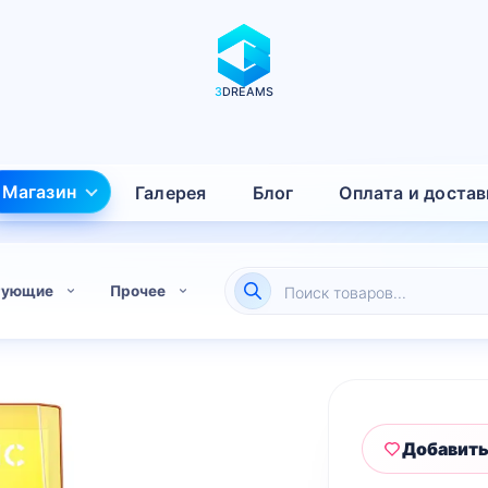
3
DREAMS
Магазин
Галерея
Блог
Оплата и достав
Поиск
тующие
Прочее
товаров
Добавить