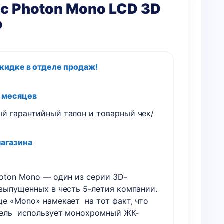
c Photon Mono LCD 3D
р
скидке в отделе продаж!
2 месяцев
й гарантийный талон и товарный чек/
магазина
hoton Mono — один из серии 3D-
 выпущенных в честь 5-летия компании.
ще «Mono» намекает на тот факт, что
ель использует монохромный ЖК-