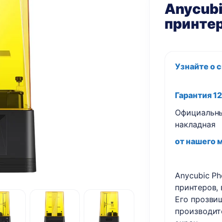
Anycubi
принте
Узнайте о 
Гарантия 1
Официальны
накладная
от нашего 
Anycubic P
принтеров,
Его прозви
производит