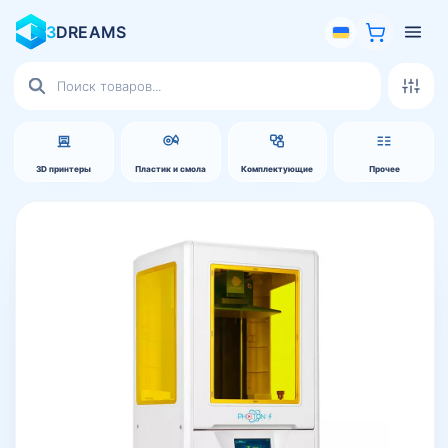
3
DREAMS
Поиск
товаров
3D принтеры
Пластик и смола
Комплектующие
Прочее