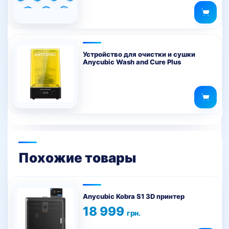
составляла
125 грн..
159 грн..
Устройство для очистки и сушки
Anycubic Wash and Cure Plus
Похожие товары
Anycubic Kobra S1 3D принтер
18 999
грн.