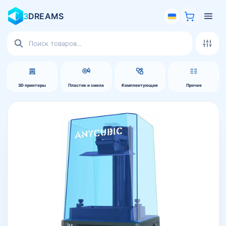
3
DREAMS
Поиск
товаров
3D принтеры
Пластик и смола
Комплектующие
Прочее