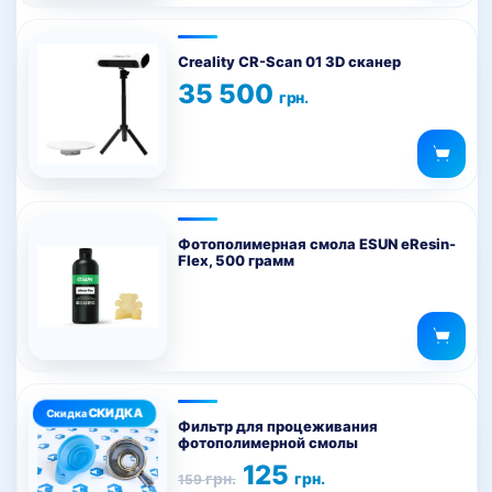
Creality CR-Scan 01 3D сканер
35 500
грн.
Фотополимерная смола ESUN eResin-
Flex, 500 грамм
Фильтр для процеживания
фотополимерной смолы
Первоначальная
Текущая
125
грн.
грн.
159
цена
цена: