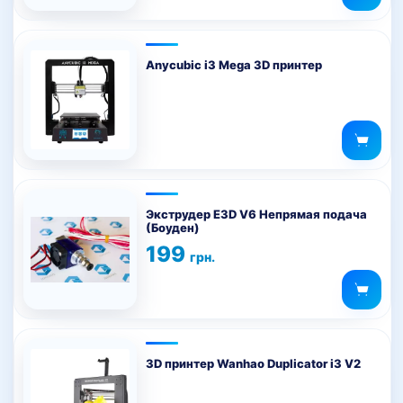
Anycubic i3 Mega 3D принтер
Этот
товар
Экструдер E3D V6 Непрямая подача
(Боуден)
имеет
199
несколько
грн.
вариаций.
Опции
можно
выбрать
на
3D принтер Wanhao Duplicator i3 V2
странице