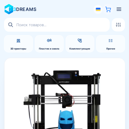
3
DREAMS
Поиск
товаров
3D принтеры
Пластик и смола
Комплектующие
Прочее