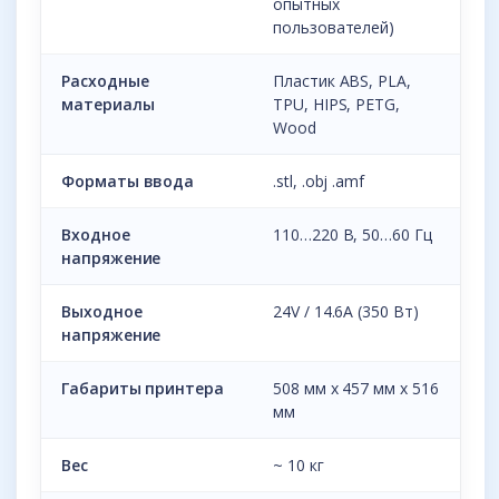
опытных
пользователей)
Расходные
Пластик ABS, PLA,
материалы
TPU, HIPS, PETG,
Wood
Форматы ввода
.stl, .obj .amf
Входное
110…220 В, 50…60 Гц
напряжение
Выходное
24V / 14.6A (350 Вт)
напряжение
Габариты принтера
508 мм x 457 мм x 516
мм
Вес
~ 10 кг