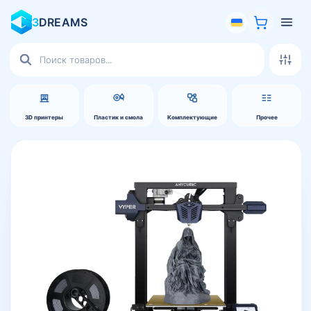
3
DREAMS
Поиск
товаров
3D принтеры
Пластик и смола
Комплектующие
Прочее