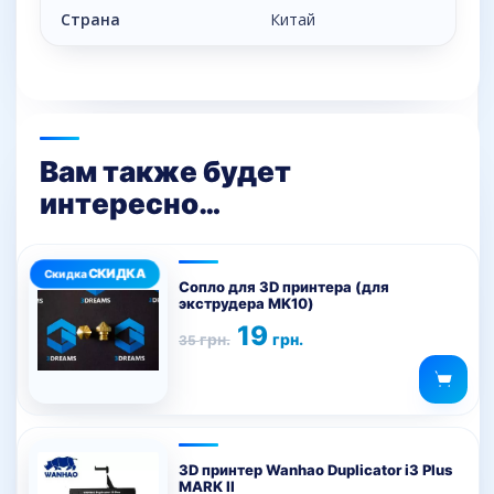
Страна
Китай
Вам также будет
интересно…
Этот
товар
Сопло для 3D принтера (для
экструдера MK10)
имеет
Первоначальная
Текущая
19
несколько
грн.
грн.
35
цена
цена:
вариаций.
составляла
19 грн..
35 грн..
Опции
можно
выбрать
на
3D принтер Wanhao Duplicator i3 Plus
MARK II