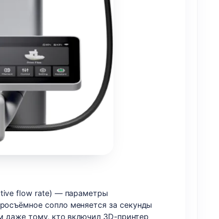
ive flow rate) — параметры
тросъёмное сопло меняется за секунды
ым даже тому, кто включил 3D-принтер