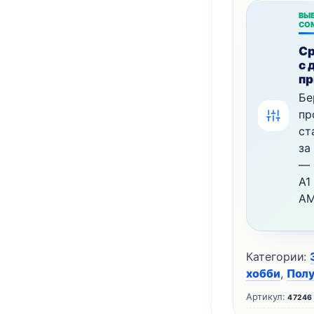
ВЫБ
СО
Ср
с 
пр
Бе
пр
ст
за
— 
A1
AM
Категории:
хобби
,
Пол
Артикул:
47246