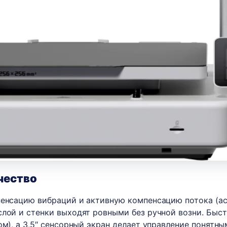
чество
пенсацию вибраций и активную компенсацию потока (act
слой и стенки выходят ровными без ручной возни. Быс
ом), а 3,5″ сенсорный экран делает управление понятн