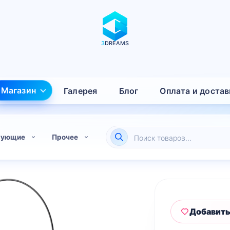
3
DREAMS
Магазин
Галерея
Блог
Оплата и достав
Поиск
тующие
Прочее
товаров
Добавить