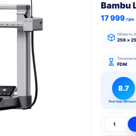
Bambu L
17 999
грн.
Область п
256 × 2
Технолог
FDM
8.7
Рейтинг 3Drea
Количество
товара