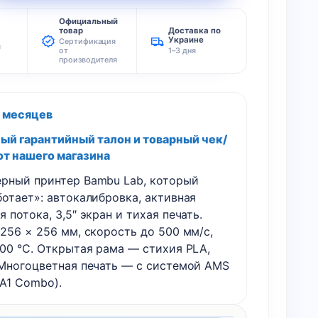
Официальный
товар
Доставка по
Украине
Сертификация
я
от
1–3 дня
производителя
2 месяцев
й гарантийный талон и товарный чек/
от нашего магазина
рный принтер Bambu Lab, который
ботает»: автокалибровка, активная
 потока, 3,5″ экран и тихая печать.
256 × 256 мм, скорость до 500 мм/с,
300 °C. Открытая рама — стихия PLA,
 Многоцветная печать — с системой AMS
 A1 Combo).