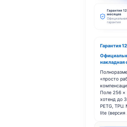
Bambu
Гарантия 12
месяцев
Lab
Официальна
A1
гарантия
3D
принтер
Гарантия 1
Официальны
накладная 
Полноразме
«просто ра
компенсация
Поле 256 × 
хотенд до 
PETG, TPU.
lite (версия