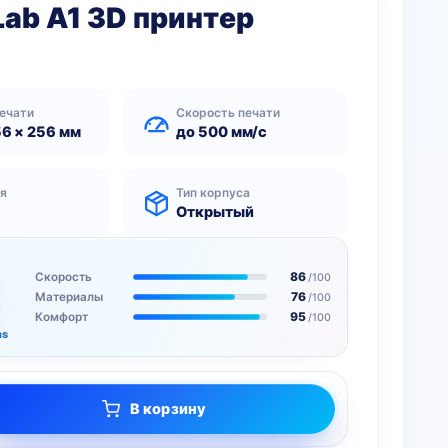
ab A1 3D принтер
ечати
Скорость печати
56 × 256 мм
до 500 мм/с
ия
Тип корпуса
Открытый
86
Скорость
/100
76
Материалы
/100
95
Комфорт
/100
ms
В корзину