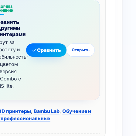
ОР БЕЗ
МНЕНИЙ
авнить
другими
интерами
рут за
остоту и
Сравнить
Открыть
абильность;
 цветом
версия
 Combo с
S lite.
3D принтеры
,
Bambu Lab
,
Обучение и
упрофессиональные