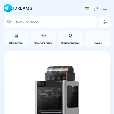
3
DREAMS
Поиск
товаров
3D принтеры
Пластик и смола
Комплектующие
Прочее