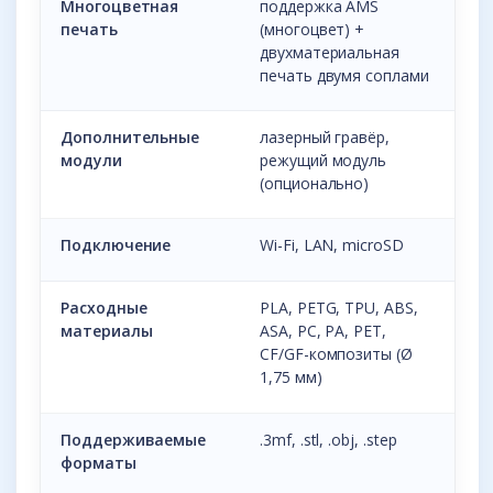
Многоцветная
поддержка AMS
печать
(многоцвет) +
двухматериальная
печать двумя соплами
Дополнительные
лазерный гравёр,
модули
режущий модуль
(опционально)
Подключение
Wi-Fi, LAN, microSD
Расходные
PLA, PETG, TPU, ABS,
материалы
ASA, PC, PA, PET,
CF/GF-композиты (Ø
1,75 мм)
Поддерживаемые
.3mf, .stl, .obj, .step
форматы