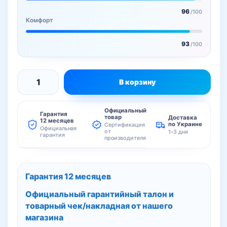
96
/100
Комфорт
93
/100
В корзину
Количество
товара
Официальный
Bambu
Гарантия
товар
Доставка
12 месяцев
по Украине
Сертификация
Lab
Официальная
от
1–3 дня
гарантия
производителя
H2D
3D
принтер
Гарантия 12 месяцев
Официальный гарантийный талон и
товарный чек/накладная от нашего
магазина