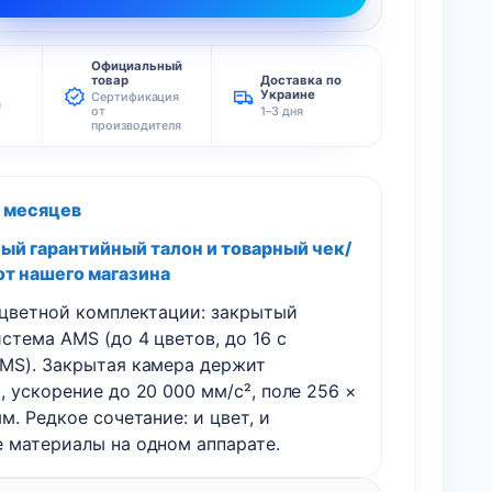
Официальный
товар
Доставка по
Украине
Сертификация
я
от
1–3 дня
производителя
2 месяцев
й гарантийный талон и товарный чек/
от нашего магазина
оцветной комплектации: закрытый
стема AMS (до 4 цветов, до 16 с
MS). Закрытая камера держит
 ускорение до 20 000 мм/с², поле 256 ×
м. Редкое сочетание: и цвет, и
 материалы на одном аппарате.