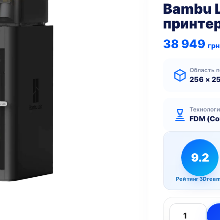
Bambu 
принте
38 949
грн
Область п
256 × 2
Технолог
FDM (Co
9.2
Рейтинг 3Drea