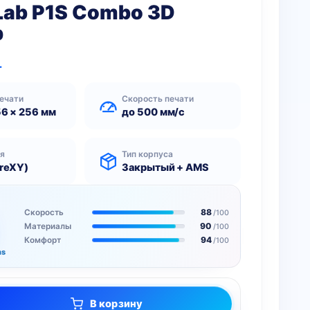
Lab P1S Combo 3D
р
.
ечати
Скорость печати
56 × 256 мм
до 500 мм/с
ия
Тип корпуса
reXY)
Закрытый + AMS
88
Скорость
/100
90
Материалы
/100
94
Комфорт
/100
ms
В корзину