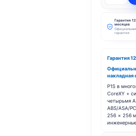
Количество
товара
Bambu
Гарантия 12
месяцев
Lab
Официальна
P1S
гарантия
Combo
3D
Гарантия 1
принтер
Официальны
накладная 
P1S в мног
CoreXY + си
четырьмя A
ABS/ASA/PC,
256 × 256 м
инженерные