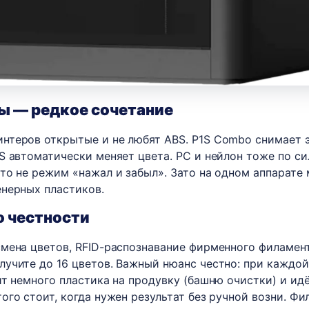
ы — редкое сочетание
нтеров открытые и не любят ABS. P1S Combo снимает 
 автоматически меняет цвета. PC и нейлон тоже по сил
то не режим «нажал и забыл». Зато на одном аппарате
енерных пластиков.
о честности
мена цветов, RFID-распознавание фирменного филамен
учите до 16 цветов. Важный нюанс честно: при каждой
ит немного пластика на продувку (башню очистки) и идё
ого стоит, когда нужен результат без ручной возни. Фи