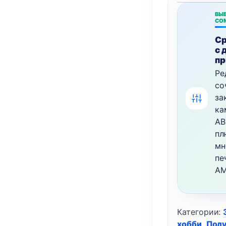
ВЫБ
СО
Ср
с 
пр
Ре
со
за
ка
AB
пл
мн
пе
AM
Категории:
хобби
,
Пол