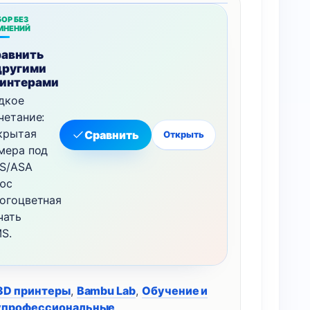
ОР БЕЗ
МНЕНИЙ
авнить
другими
интерами
дкое
четание:
крытая
Сравнить
Открыть
мера под
S/ASA
юс
огоцветная
чать
S.
3D принтеры
,
Bambu Lab
,
Обучение и
упрофессиональные