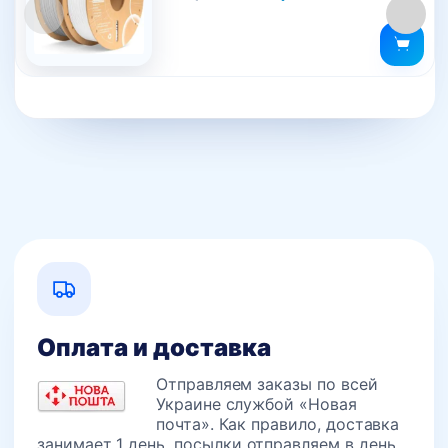
цена
цена:
несколько
составляла
559 грн..
вариаций.
579 грн..
Опции
можно
выбрать
на
странице
товара.
Оплата и доставка
Отправляем заказы по всей
Украине службой «Новая
почта». Как правило, доставка
занимает 1 день, посылки отправляем в день