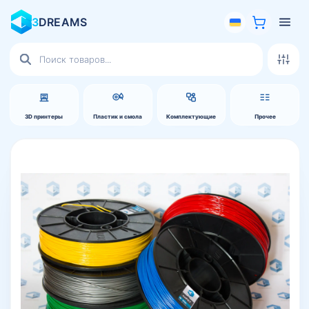
3
DREAMS
Поиск
товаров
3D принтеры
Пластик и смола
Комплектующие
Прочее