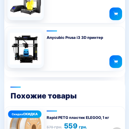
Anycubic Prusa i3 3D принтер
Похожие товары
Этот
товар
Rapid PETG пластик ELEGOO, 1 кг
имеет
Первоначальная
Текущая
559
грн.
грн.
579