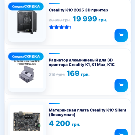
Creality K1C 2025 3D принтер
Первоначальная
Текущая
19 999
грн.
грн.
20 699
цена
цена:
составляла
19
20
999 грн..
Оценка
699 грн..
5.00
из 5
Радиатор алюминиевый для 3D
принтера Creality K1, K1 Max, K1C
Первоначальная
Текущая
169
грн.
грн.
219
цена
цена:
составляла
169 грн..
219 грн..
Материнская плата Creality K1C Silent
(бесшумная)
4 200
грн.