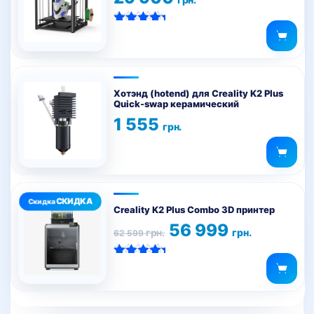
Оценка
5.00
из 5
Хотэнд (hotend) для Creality K2 Plus
Quick-swap керамический
1 555
грн.
Creality K2 Plus Combo 3D принтер
Первоначальная
Текущая
56 999
грн.
грн.
62 599
цена
цена:
составляла
56
62
999 грн..
Оценка
599 грн..
5.00
из 5