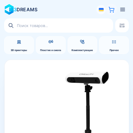
3
DREAMS
Поиск
товаров
3D принтеры
Пластик и смола
Комплектующие
Прочее