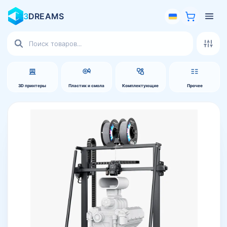
3
DREAMS
Поиск
товаров
3D принтеры
Пластик и смола
Комплектующие
Прочее