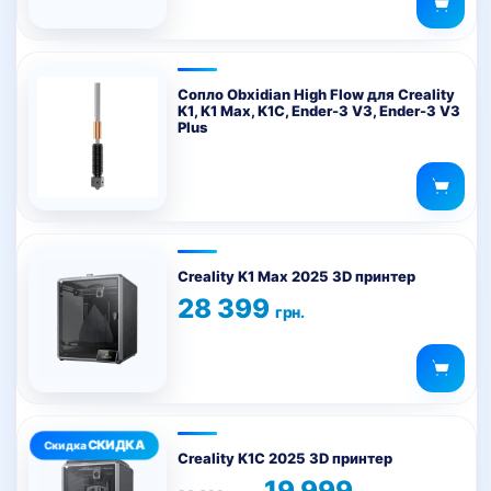
Сопло Obxidian High Flow для Creality
K1, K1 Max, K1C, Ender-3 V3, Ender-3 V3
Plus
Creality K1 Max 2025 3D принтер
28 399
грн.
Creality K1C 2025 3D принтер
Первоначальная
Текущая
19 999