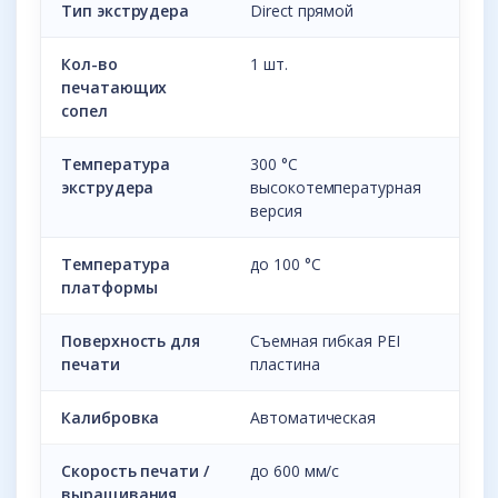
Тип экструдера
Direct прямой
Кол-во
1 шт.
печатающих
сопел
Температура
300 °С
экструдера
высокотемпературная
версия
Температура
до 100 °С
платформы
Поверхность для
Съемная гибкая PEI
печати
пластина
Калибровка
Автоматическая
Скорость печати /
до 600 мм/с
выращивания