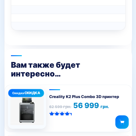
Вам также будет
интересно…
Creality K2 Plus Combo 3D принтер
Первоначальная
Текущая
56 999
грн.
грн.
62 599
цена
цена:
составляла
56
62
999 грн..
Оценка
599 грн..
5.00
из 5