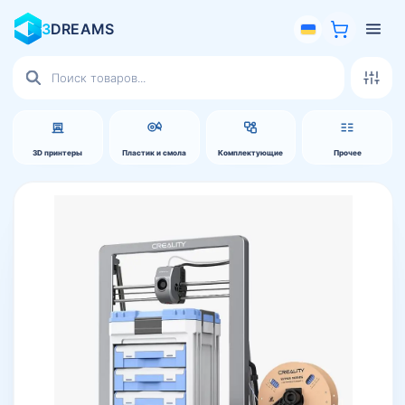
3
DREAMS
Поиск
товаров
3D принтеры
Пластик и смола
Комплектующие
Прочее