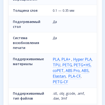
Толщина слоя
0.1 — 0.35 мм
Подогреваемый
Да
стол
Система
Да
возобновления
печати
Поддерживаемые
PLA
PLA+
Hyper PLA
,
,
,
материалы
TPU
PETG
PETG+HS,
,
,
coPET
ABS Pro
ABS
,
,
,
Elastan
PLA-CF
,
,
PETG-CF
Поддерживаемый
.stl, .obj .gcode, .amf,
тип файлов
.dae, 3mf