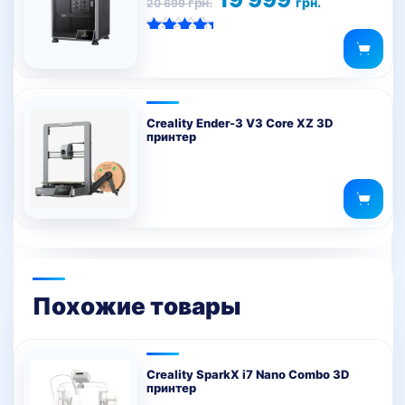
грн.
грн.
20 699
цена
цена:
составляла
19
20
999 грн..
Оценка
699 грн..
5.00
из 5
Creality Ender-3 V3 Core XZ 3D
принтер
Похожие товары
Creality SparkX i7 Nano Combo 3D
принтер