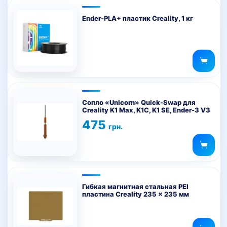
Ender-PLA+ пластик Creality, 1 кг
Этот
товар
Сопло «Unicorn» Quick-Swap для
Creality K1 Max, K1C, K1 SE, Ender-3 V3
имеет
475
несколько
грн.
вариаций.
Опции
можно
выбрать
на
Гибкая магнитная стальная PEI
пластина Creality 235 x 235 мм
странице
товара.