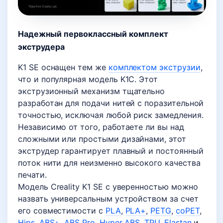
Надежный первоклассный комплект
экструдера
K1 SE оснащен тем же
комплектом экструзии
,
что и популярная модель K1C. Этот
экструзионный механизм тщательно
разработан для подачи нитей с поразительной
точностью, исключая любой риск замедления.
Независимо от того, работаете ли вы над
сложными или простыми дизайнами, этот
экструдер гарантирует плавный и постоянный
поток нити для неизменно высокого качества
печати.
Модель Creality K1 SE с уверенностью можно
назвать универсальным устройством за счет
его совместимости с
PLA
,
PLA+
,
PETG
,
coPET
,
Hips
,
ABS+
,
ABS Pro
,
Hyper ABS
,
TPU
,
Elastan
и