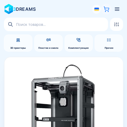
3
DREAMS
Поиск
товаров
3D принтеры
Пластик и смола
Комплектующие
Прочее