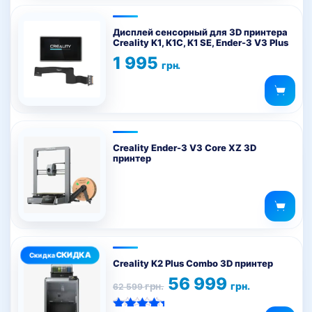
Дисплей сенсорный для 3D принтера
Creality K1, K1C, K1 SE, Ender-3 V3 Plus
1 995
грн.
Creality Ender-3 V3 Core XZ 3D
принтер
Creality K2 Plus Combo 3D принтер
Первоначальная
Текущая
56 999
грн.
грн.
62 599
цена
цена:
составляла
56