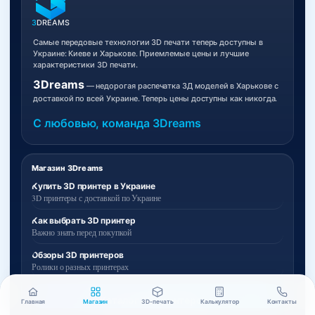
3
DREAMS
Самые передовые технологии 3D печати теперь доступны в
Украине: Киеве и Харькове. Приемлемые цены и лучшие
характеристики 3D печати.
3Dreams
— недорогая распечатка 3Д моделей в Харькове с
доставкой по всей Украине. Теперь цены доступны как никогда.
С любовью, команда 3Dreams
Магазин 3Dreams
Купить 3D принтер в Украине
3D принтеры с доставкой по Украине
Как выбрать 3D принтер
Важно знать перед покупкой
Обзоры 3D принтеров
Ролики о разных принтерах
Каталог 3D принтеров »
Главная
Магазин
3D-печать
Калькулятор
Контакты