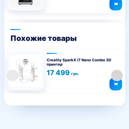
62
999 грн..
Оценка
599 грн..
5.00
из 5
Похожие товары
Creality SparkX i7 Nano Combo 3D
принтер
17 499
грн.