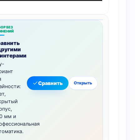
ОР БЕЗ
МНЕНИЙ
авнить
другими
интерами
у-
риант
з
Сравнить
Открыть
айности:
ет,
крытый
рпус,
0 мм и
офессиональная
томатика.