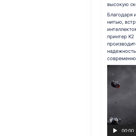
высокую ск
Благодаря 
нитью, вст
интеллекто
принтер K2
производит
надежность
современно
Видеоплеер
00:00