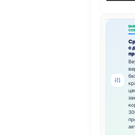
ВЫБ
СО
Ср
с 
пр
Ва
ва
бе
кр
цв
за
ко
30
пр
ав