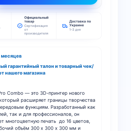
Официальный
товар
Доставка по
Украине
Сертификация
я
от
1–3 дня
производителя
2 месяцев
й гарантийный талон и товарный чек/
от нашего магазина
Pro Combo
— это 3D-принтер нового
 который расширяет границы творчества
передовым функциям. Разработанный как
ей, так и для профессионалов, он
ает
многоцветную печать до 16 цветов
,
абочий объём
300 x 300 x 300 мм
и