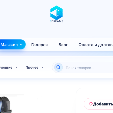
3
DREAMS
Магазин
Галерея
Блог
Оплата и достав
Поиск
тующие
Прочее
товаров
Добавить