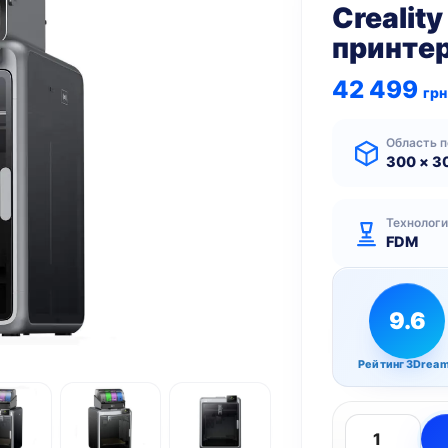
Crealit
принте
42 499
грн
Область п
300 × 3
Технолог
FDM
9.6
Рейтинг 3Drea