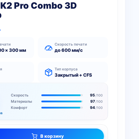
y K2 Pro Combo 3D
р
.
ечати
Скорость печати
00 × 300 мм
до 600 мм/с
ия
Тип корпуса
Закрытый + CFS
95
Скорость
/100
97
Материалы
/100
94
Комфорт
/100
ms
В корзину