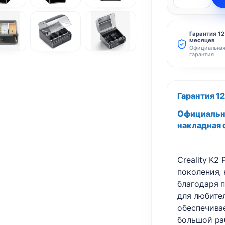
Количество
товара
Creality
Гарантия 12
месяцев
K2
Официальна
Pro
гарантия
Combo
3D
Гарантия 1
принтер
Официальны
накладная
Creality
K2 
поколения,
благодаря 
для любител
обеспечив
большой р