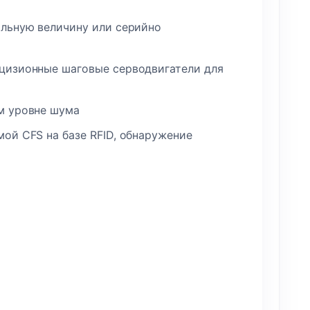
альную величину или серийно
ецизионные шаговые серводвигатели для
м уровне шума
ой CFS на базе RFID, обнаружение