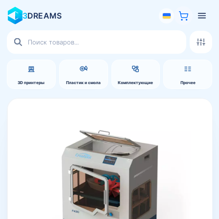
3
DREAMS
Поиск
товаров
3D принтеры
Пластик и смола
Комплектующие
Прочее