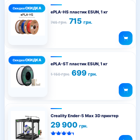
Этот
товар
ePLA-HS пластик ESUN, 1 кг
имеет
Первоначальная
Текущая
715
грн.
грн.
745
цена
цена:
несколько
составляла
715 грн..
вариаций.
745 грн..
Опции
можно
Этот
выбрать
товар
на
ePLA-ST пластик ESUN, 1 кг
имеет
странице
Первоначальная
Текущая
699
грн.
грн.
1 150
цена
цена:
несколько
товара.
составляла
699 грн..
вариаций.
1
150 грн..
Опции
можно
выбрать
на
Creality Ender-5 Max 3D принтер
странице
29 900
грн.
товара.