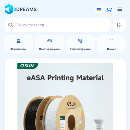
3
DREAMS
Поиск
товаров
3D принтеры
Пластик и смола
Комплектующие
Прочее