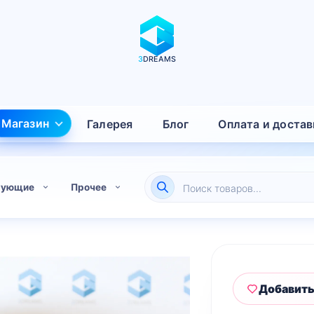
3
DREAMS
Магазин
Галерея
Блог
Оплата и достав
Поиск
тующие
Прочее
товаров
Добавить