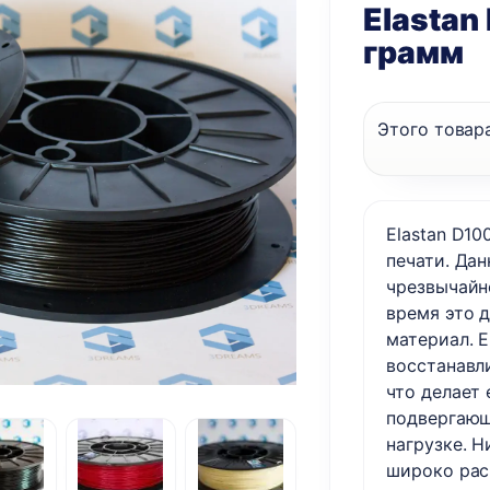
Elastan
грамм
Этого товара
Elastan D1
печати. Да
чрезвычайн
время это 
материал. E
восстанавл
что делает 
подвергающ
нагрузке. Н
широко рас