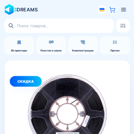
3
DREAMS
Поиск
товаров
3D принтеры
Пластик и смола
Комплектующие
Прочее