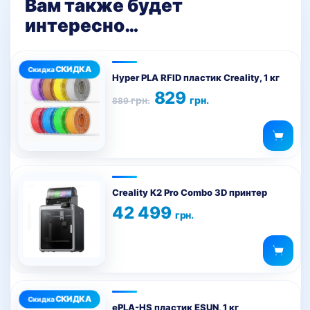
Вам также будет
интересно…
Этот
товар
Hyper PLA RFID пластик Creality, 1 кг
имеет
Первоначальная
Текущая
829
грн.
грн.
889
цена
цена:
несколько
составляла
829 грн..
вариаций.
889 грн..
Опции
можно
выбрать
на
Creality K2 Pro Combo 3D принтер
странице
42 499
грн.
товара.
Этот
товар
ePLA-HS пластик ESUN, 1 кг