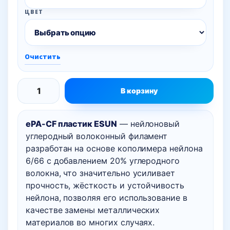
ЦВЕТ
Очистить
В корзину
Количество
товара
ePA-CF пластик ESUN
— нейлоновый
ePA-
углеродный волоконный филамент
CF
разработан на основе кополимера нейлона
пластик
6/66 с добавлением 20% углеродного
ESUN,
волокна, что значительно усиливает
1
прочность, жёсткость и устойчивость
кг
нейлона, позволяя его использование в
качестве замены металлических
материалов во многих случаях.