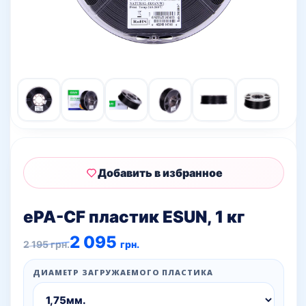
Добавить в избранное
ePA-CF пластик ESUN, 1 кг
Первоначальная
Текущая
2 095
2 195
грн.
грн.
цена
цена:
составляла
2
2
095 грн..
ДИАМЕТР ЗАГРУЖАЕМОГО ПЛАСТИКА
195 грн..